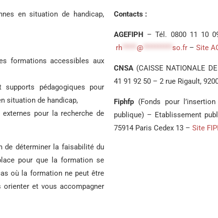
nnes en situation de handicap,
Contacts :
AGEFIPH
– Tél. 0800 11 10 09
rh
*****
@
**********
so.fr
–
Site 
es formations accessibles aux
CNSA
(CAISSE NATIONALE DE 
41 91 92 50 – 2 rue Rigault, 92
et supports pédagogiques pour
n situation de handicap,
Fiphfp
(Fonds pour l’insertio
 externes pour la recherche de
publique) – Etablissement pub
75914 Paris Cedex 13 –
Site FI
n de déterminer la faisabilité du
place pour que la formation se
as où la formation ne peut être
s orienter et vous accompagner