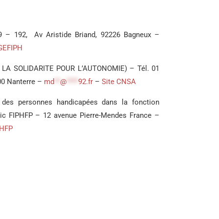
 – 192, Av Aristide Briand, 92226 Bagneux –
AGEFIPH
LA SOLIDARITE POUR L’AUTONOMIE) – Tél. 01
000 Nanterre –
md
**
@
****
92.fr
–
Site CNSA
n des personnes handicapées dans la fonction
lic FIPHFP – 12 avenue Pierre-Mendes France –
PHFP