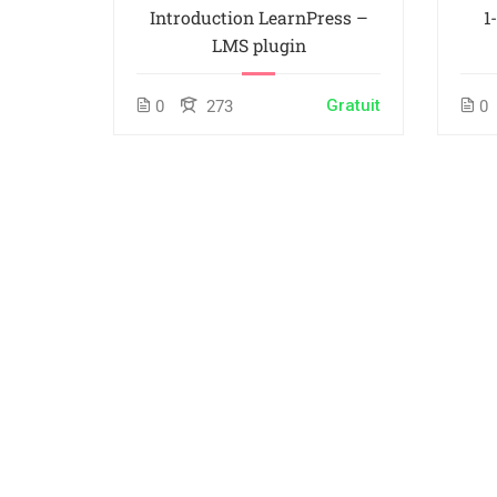
Introduction LearnPress –
1
LMS plugin
Gratuit
0
273
0